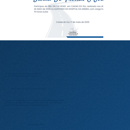
SOCIEDADE BRASILEIRA DE UROLOGIA
(SECCIONAL RIO GRANDE DO SUL)
Diretor presidente: Dr. Ernani Luis Rhoden
Contato:
urologia@amrigs.com.br
| Telefone: (51) 98425-9746 (Rosangela)
Endereço: Av. Ipiranga, 5311 – Sala 105 – Porto Alegre – RS – CEP 90610-001
Horário de atendimento: Segunda à sexta das 8h às 14h
Faça contato conosco