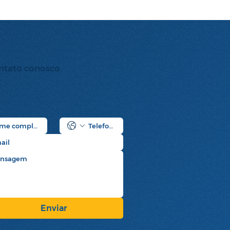
ntato conosco
 associado
Enviar