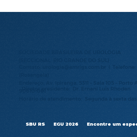
SOCIEDADE BRASILEIRA DE UROLOGIA
(SECCIONAL RIO GRANDE DO SUL)
Contato:
urologia@amrigs.com.br
| Telefone:
(Rosangela)
Endereço: Av. Ipiranga, 5311 – Sala 105 – Porto 
Diretor presidente: Dr. Ernani Luis Rhoden
90610-001
Horário de atendimento: Segunda à sexta das 
SBU RS
EGU 2026
Encontre um espec