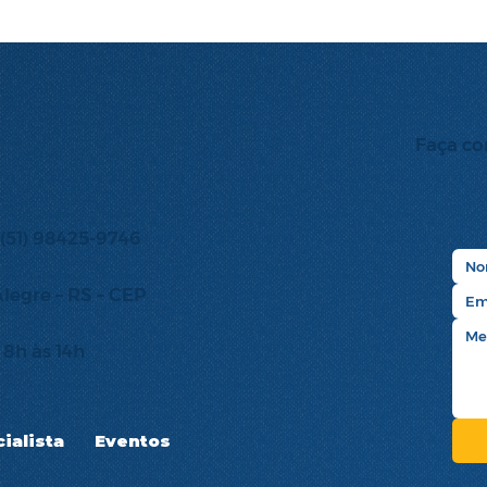
Faça co
 (51) 98425-9746
Alegre – RS – CEP
8h às 14h
ialista
Eventos
Notícias
Contato
Área do