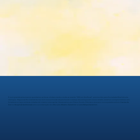
É com grande entusiasmo que damos as boas-vindas a todos vocês ao evento "SBU on the Road" , promovido pela Sociedade Brasileira de
Urologia - Regional Rio Grande do Sul. Em nossa missão de promover o avanço da urologia em nosso estado, estamos comprometidos em
fortalecer os laços entre as cidades do interior e da capital. Já passamos por Passo Fundo, Pelotas e, esse ano nossa parada será em
Caxias do
Sul
no
Hospital da Unimed
sob a coordenação dos
Drs. Luis Alberto Zanettini e Luis Felipe Zanettini
.