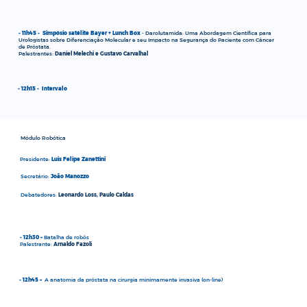
- 11h45 - Simpósio satélite Bayer + Lunch Box
-
Darolutamida: Uma Abordagem Científica para
Urologistas sobre Diferenciação Molecular e seu Impacto na Segurança do Paciente com Câncer
de Próstata.
Palestrantes:
Daniel Melechi e Gustavo Carvalhal
- 12h15 - Intervalo
Módulo Robótica
Presidente:
Luis Felipe Zanettini
Secretário:
João Manozzo
Debatedores:
Leonardo Loss, Paulo Caldas
- 12h30 –
Batalha de robôs
Palestrante:
Arnaldo Fazoli
- 12h45 –
A anatomia da próstata na cirurgia minimamente invasiva (on-line)