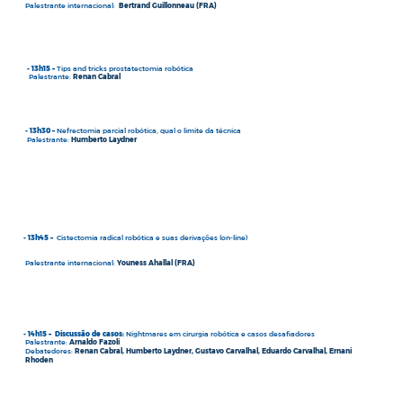
Palestrante internacional:
Bertrand Guillonneau (FRA)
- 13h15 –
Tips and tricks prostatectomia robótica
Palestrante:
Renan Cabral
- 13h30 –
Nefrectomia parcial robótica, qual o limite da técnica
Palestrante:
Humberto Laydner
- 13h45 –
Cistectomia radical robótica e suas derivações (on-line)
Palestrante internacional:
Youness Ahallal (FRA)
- 14h15 – Discussão de casos:
Nightmares em cirurgia robótica e casos desafiadores
Palestrante:
Arnaldo Fazoli
Debatedores:
Renan Cabral, Humberto Laydner, Gustavo Carvalhal, Eduardo Carvalhal, Ernani
Rhoden