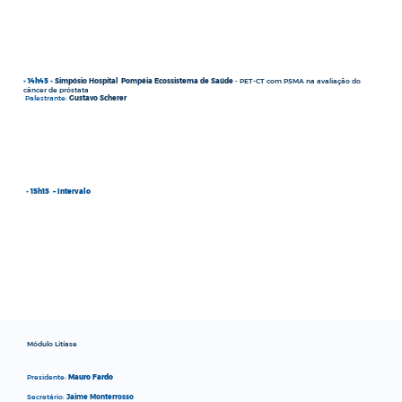
- 14h45 -
Simpósio Hospital Pompéia
Ecossistema de Saúde
- PET-CT com PSMA na avaliação do
câncer de próstata
Palestrante:
Gustavo Scherer
- 15h15 – Intervalo
Módulo Litíase
Presidente:
Mauro Fardo
Secretário:
Jaime Monterrosso