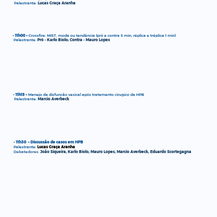
Palestrante:
Lucas Graça Aranha
- 11h00 –
Crossfire: MIST, moda ou tendência (pró e contra 5 min, réplica e tréplica 1 min)
Palestrante:
Pró - Karlo Biolo; Contra - Mauro Lopes
- 11h15 –
Manejo da disfuncão vesical após tratamento cirugico da HPB
Palestrante:
Marcio Averbeck
- 11h30 – Discussão de casos em HPB
Palestrante:
Lucas Graça Aranha
Debatedores:
João Siqueira, Karlo Biolo, Mauro Lopes, Marcio Averbeck, Eduardo Scortegagna