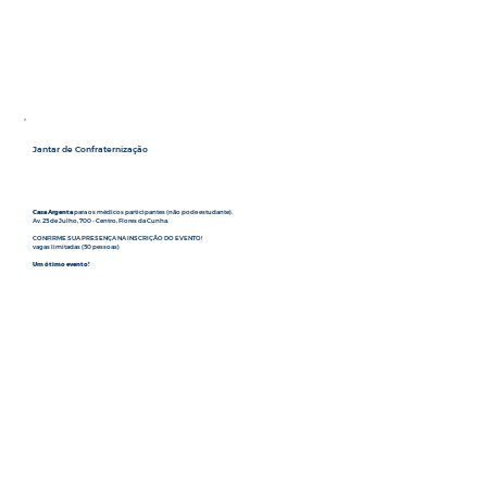
Jantar de Confraternização
Casa Argenta
para os médicos participantes (não pode estudante).
Av. 25 de Julho, 700 - Centro, Flores da Cunha.
CONFIRME SUA PRESENÇA NA INSCRIÇÃO DO EVENTO!
vagas limitadas (50 pessoas)
Um ótimo evento!