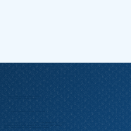
SOCIEDADE BRASILEIRA DE UROLOGIA
(SECCIONAL RIO GRANDE DO SUL)
Diretor presidente: Dr. Ernani Luis Rhoden
Contato:
urologia@amrigs.com.br
| Telefone: (51) 98425-9746 (Rosangela)
Endereço: Av. Ipiranga, 5311 – Sala 105 – Porto Alegre – RS – CEP 90610-001
Horário de atendimento: Segunda à sexta das 8h às 14h