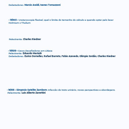
Debatedores:
Marcio Araldi, Ivanes Tomazzoni
- 15h45 –
Ureteroscopia flexível, qual o limite do tamanho do cálculo e quando optar pelo laser
Holmium x Thulium
Palestrante:
Charles Riedner
- 15h30 –
Casos Desafiadores em Litíase
Palestrante:
Eduardo Mastalir
Debatedores:
Eurico Dornelles, Rafael Barreto, Fábio Azevedo, Olimpio Jordão, Charles Riedner
- 16h15 –
Simpósio Satélite Zambom:
Infeccão do trato urinário, novas perspectivas e abordagens.
Palestrante:
Luis Alberto Zanettini