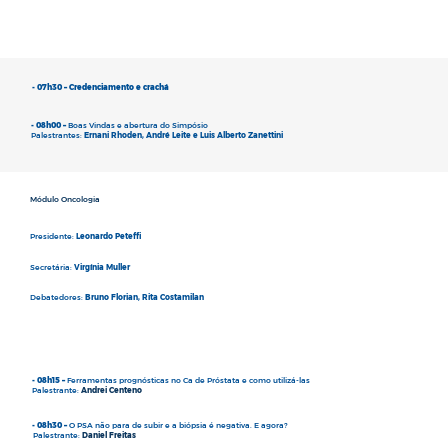
- 07h30 –
Credenciamento e crachá
- ​08h00 –
Boas Vindas e abertura do Simpósio
Palestrantes:
Ernani Rhoden, André Leite e Luis Alberto Zanettini
Módulo Oncologia
Presidente:
Leonardo Peteffi​
Secretária:
Virgínia Muller​
Debatedores:
Bruno Florian, Rita Costamilan
- 08h15 –
Ferramentas prognósticas no Ca de Próstata e como utilizá-las
Palestrante:
Andrei Centeno
- 08h30 –
O PSA não para de subir e a biópsia é negativa. E agora?
Palestrante:
Daniel Freitas