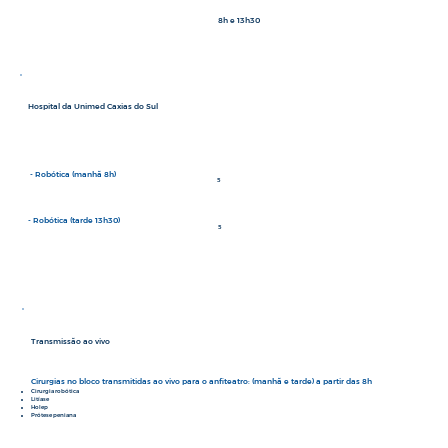
8h e 13h30
Hospital da Unimed Caxias do Sul
- Robótica (manhã 8h)
5
- Robótica (tarde 13h30)
5
Transmissão ao vivo
Cirurgias no bloco transmitidas ao vivo para o anfiteatro: (manhã e tarde) a partir das 8h
Cirurgia robótica
Litíase
Holep
Prótese peniana