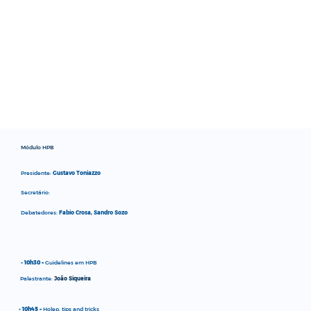
Módulo HPB
Presidente:
Gustavo Toniazzo​
Secretário:
Debatedores:
Fabio Crosa, Sandro Sozo
- 10h30 –
Guidelines em HPB
Palestrante:
João Siqueira
- 10h45 –
Holep, tips and tricks