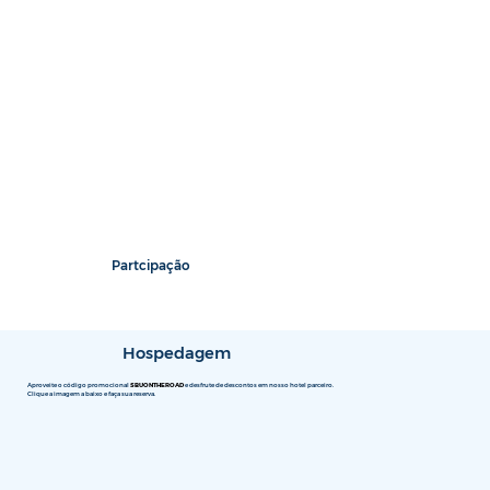
Partcipação
Hospedagem
Aproveite o código promocional
SBUONTHEROAD
e desfrute de descontos em nosso hotel parceiro.
Clique a imagem a baixo e faça sua reserva.