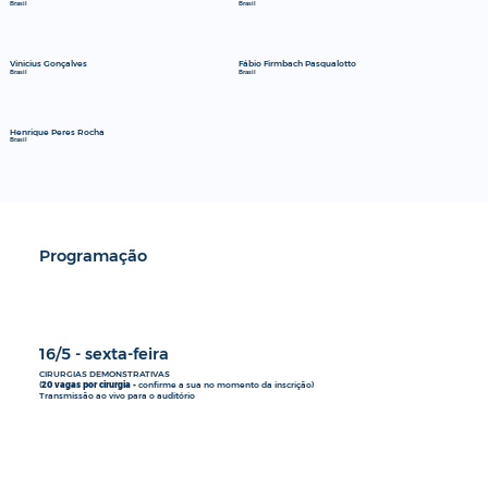
Brasil
Brasil
Vinicius Gonçalves
Fábio Firmbach Pasqualotto
Brasil
Brasil
Henrique Peres Rocha
Brasil
Programação
16/5 - sexta-feira
CIRURGIAS DEMONSTRATIVAS
(
20 vagas por cirurgia -
confirme a sua no momento da inscrição)
Transmissão ao vivo para o auditório