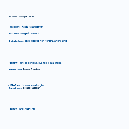
Módulo Urologia Geral
Presidente:
Fabio Pasqualotto
Secretário:
Rogério Stumpf
Debatedores:
José Ricardo Neri Pereira, André Diniz
- 16h30 –
Prótese peniana, quando e qual indicar
Palestrante:
Ernani Rhoden
- 16h45 –
IST´s, uma atualização
Palestrante:
Ricardo Zordan
- 17h00 – Encerramento