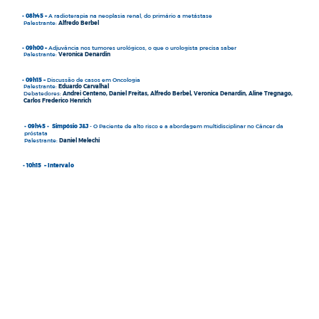
- 08h45 –
A radioterapia na neoplasia renal, do primário a metástase
Palestrante:
Alfredo Berbel
- 09h00 –
Adjuvância nos tumores urológicos, o que o urologista precisa saber
Palestrante:
Veronica Denardin
- 09h15 –
Discussão de casos em Oncologia
Palestrante:
Eduardo Carvalhal
Debatedores
:
Andrei Centeno, Daniel Freitas, Alfredo Berbel, Veronica Denardin, Aline Tregnago,
Carlos Frederico Henrich
- 09h45 - Simpósio J&J
- O Paciente de alto risco e a abordagem multidisciplinar no Câncer da
próstata
Palestrante:
Daniel Melechi
- 10h15 – Intervalo