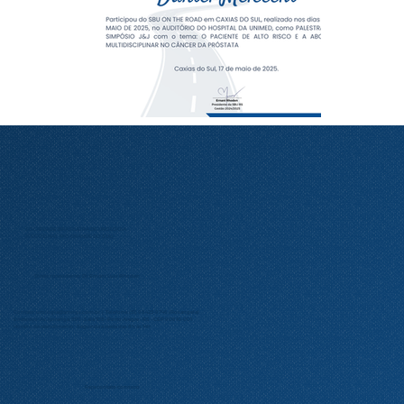
SOCIEDADE BRASILEIRA DE UROLOGIA
(SECCIONAL RIO GRANDE DO SUL)
Diretor presidente: Dr. Ernani Luis Rhoden
Contato:
urologia@amrigs.com.br
| Telefone: (51) 98425-9746 (Rosangela)
Endereço: Av. Ipiranga, 5311 – Sala 105 – Porto Alegre – RS – CEP 90610-001
Horário de atendimento: Segunda à sexta das 8h às 14h
Faça contato conosco