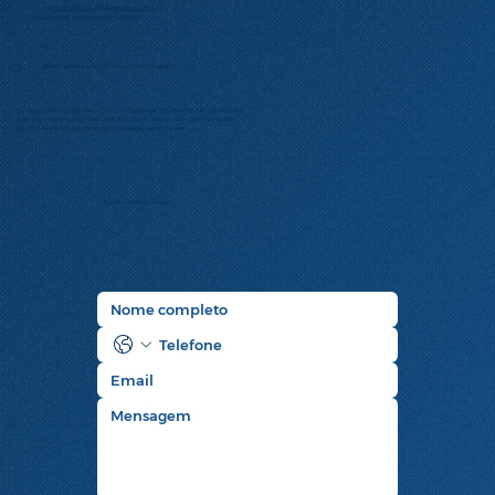
SOCIEDADE BRASILEIRA DE UROLOGIA
(SECCIONAL RIO GRANDE DO SUL)
Diretor presidente: Dr. Ernani Luis Rhoden
Contato:
urologia@amrigs.com.br
| Telefone: (51) 98425-9746 (Rosangela)
Endereço: Av. Ipiranga, 5311 – Sala 105 – Porto Alegre – RS – CEP 90610-001
Horário de atendimento: Segunda à sexta das 8h às 14h
Faça contato conosco