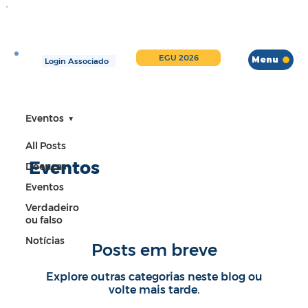
EGU 2026
Menu
Login Associado
Eventos
All Posts
Eventos
Doenças
Eventos
Verdadeiro
ou falso
Notícias
Posts em breve
Explore outras categorias neste blog ou
volte mais tarde.