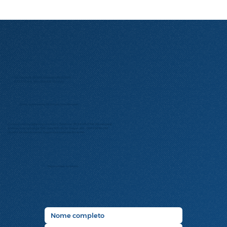
SOCIEDADE BRASILEIRA DE UROLOGIA
(SECCIONAL RIO GRANDE DO SUL)
Diretor presidente: Dr. Ernani Luis Rhoden
Contato:
urologia@amrigs.com.br
| Telefone: (51) 98425-9746 (Rosangela)
Endereço: Av. Ipiranga, 5311 – Sala 105 – Porto Alegre – RS – CEP 90610-001
Horário de atendimento: Segunda à sexta das 8h às 14h
Faça contato conosco