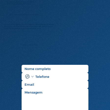
SOCIEDADE BRASILEIRA DE UROLOGIA
(SECCIONAL RIO GRANDE DO SUL)
Diretor presidente: Dr. Ernani Luis Rhoden
Contato:
urologia@amrigs.com.br
| Telefone: (51) 98425-9746 (Rosangela)
Endereço: Av. Ipiranga, 5311 – Sala 105 – Porto Alegre – RS – CEP 90610-001
Horário de atendimento: Segunda à sexta das 8h às 14h
Faça contato conosco