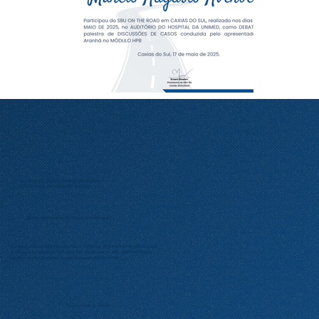
SOCIEDADE BRASILEIRA DE UROLOGIA
(SECCIONAL RIO GRANDE DO SUL)
Diretor presidente: Dr. Ernani Luis Rhoden
Contato:
urologia@amrigs.com.br
| Telefone: (51) 98425-9746 (Rosangela)
Endereço: Av. Ipiranga, 5311 – Sala 105 – Porto Alegre – RS – CEP 90610-001
Horário de atendimento: Segunda à sexta das 8h às 14h
Faça contato conosco