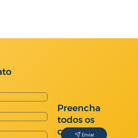
ato
Preencha
todos os
campos e
Enviar