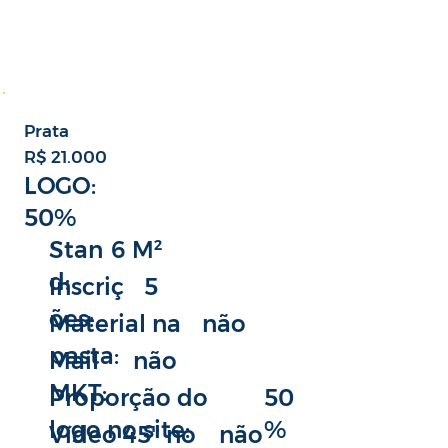
Prata
R$ 21.000
LOGO:
50%
6 M²
Stan
d:
5
Inscriç
ões:
não
Material na
pasta:
não
Mail
MKT:
50
Proporção do
%
logo no site:
não
Vídeo 45" no