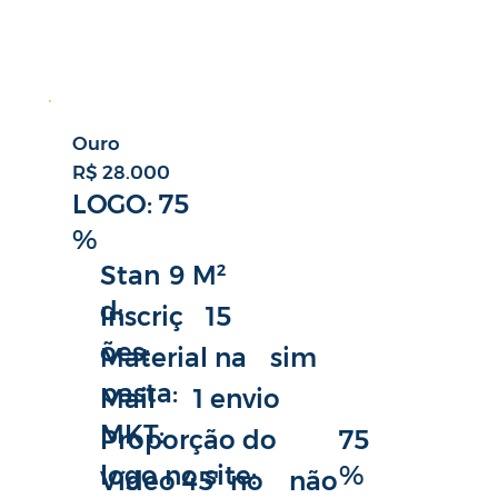
Ouro
R$ 28.000
LOGO: 75
%
9 M²
Stan
d:
15
Inscriç
ões:
sim
Material na
pasta:
1 envio
Mail
MKT:
75
Proporção do
%
logo no site:
não
Vídeo 45" no