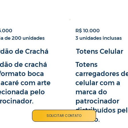
5.000
R$ 10.000
a de 200 unidades
3 unidades inclusas
rdão de Crachá
Totens Celular
dão de crachá
Totens
formato boca
carregadores d
jacaré com arte
celular com a
ecionada pelo
marca do
rocinador.
patrocinador
distribuídos pe
SOLICITAR CONTATO
evento.