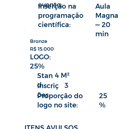
evento:
Aula
Inserção na
Magna
programação
— 20
científica:
min
Bronze
R$ 15.000
LOGO:
25%
4 M²
Stan
d:
3
Inscriç
ões:
25
Proporção do
%
logo no site:
ITENS AVULSOS