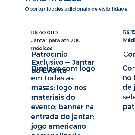
Oportunidades adicionais de visibilidade
R$ 1
R$ 40.000
Médi
Jantar para até 200
médicos
Co
Patrocínio
Exclusivo — Jantar
Cor
Displays com logo
do Evento
no 
em todas as
de 
mesas; logo nos
sel
materiais do
pat
evento; banner na
entrada do jantar;
jogo americano