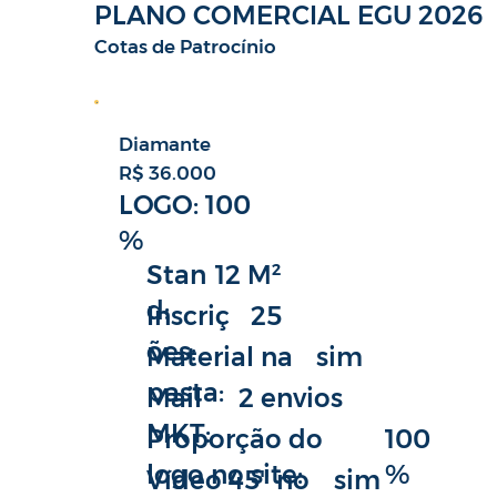
PLANO COMERCIAL EGU 2026
Cotas de Patrocínio
Diamante
R$ 36.000
LOGO: 100
%
12 M²
Stan
d:
25
Inscriç
ões:
sim
Material na
pasta:
2 envios
Mail
MKT:
100
Proporção do
%
logo no site:
sim
Vídeo 45" no