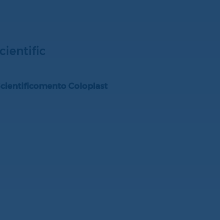
ientific
ientificomento Coloplast