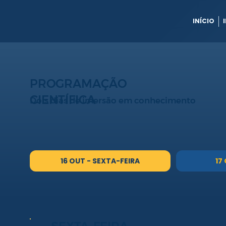
INÍCIO
PROGRAMAÇÃO
CIENTÍFICA
Dois dias de imersão em conhecimento
16 OUT - SEXTA-FEIRA
17