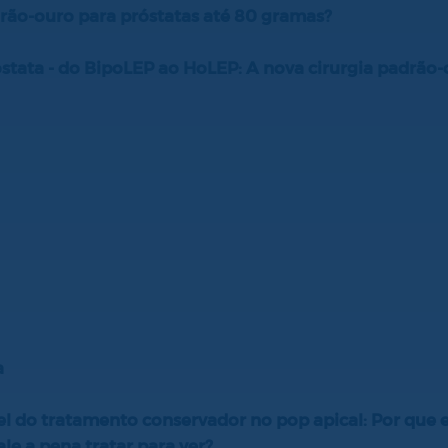
drão-ouro para próstatas até 80 gramas?
tata - do BipoLEP ao HoLEP: A nova cirurgia padrão
a
l do tratamento conservador no pop apical: Por que eu 
le a pena tratar para ver?